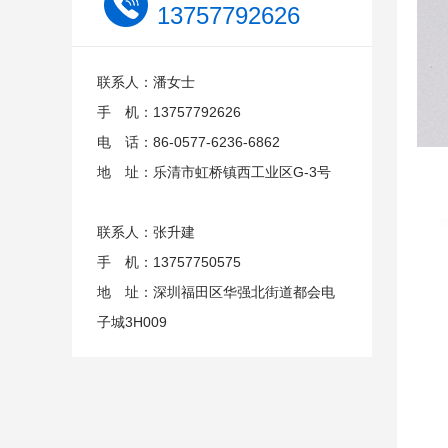
13757792626
联系人：潘女士
手 机：13757792626
电 话：86-0577-6236-6862
地 址：乐清市虹桥镇西工业区G-3号
联系人：张升建
手 机：13757750575
地 址：深圳福田区华强北街道都会电
子城3H009